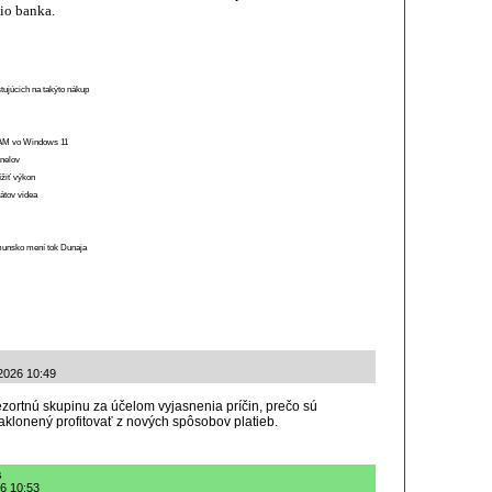
io banka.
stujúcich na takýto nákup
 RAM vo Windows 11
anelov
ížiť výkon
átov videa
munsko mení tok Dunaja
.2026 10:49
ezortnú skupinu za účelom vyjasnenia príčin, prečo sú
klonený profitovať z nových spôsobov platieb.
s
26 10:53