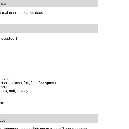
6 0:26
 real man dont eat hotdogs
otovosťou!!!
/prevodom
 banka, ekasa, štát, finančná správa.
ci!!!
oplatok, daň, odvody.
!!!
1:36