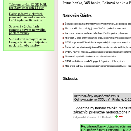
Prima banka, 365 banka, Poštová banka a F
Telekom pridal 12 GB balík
pre Easy, chce zaň 12 eur
Ďalšia jadrová elektráreň
Najnovšie články:
južne od Slovenska musela
kvôli teplu znížiť výkon
Železnice predávajú dve tretiny lístkov elektronicky, po donútení ce
Spustená výroba flash
Alza nasadila dve novinky, jednu užitočnú a jednu kontroverznú
pamäte s novým najvyšším
počtom vrstiev
Záchrana misie na záchranu teleskopu Swift úspešne pokračuje
Microsoft v čase drahých pamätí sľubuje optimalizovať spotrebu
Súd zakázal samojazdiacim
Google taxíkom dobíjanie v
NASA pripravuje ISS na inštaláciu posledných nových solárnych p
noci, rušili obyvateľov
Ďalšia jadrová elektráreň južne od Slovenska musela kvôli teplu zn
Vydaný nový FFmpeg 9.0, zlepšil akceleráciu profesionálnych form
Slovenská sporiteľňa bude mať cez víkend odstávku
NASA na diaľku na sonde Voyager 2 úspešne znížila spotrebu
Maďarsko jadrovú elektráreň nakoniec kompletne neodstavilo, Ru
Diskusia:
ultraradikálny objasňovačizmus
Od: syntaxterrorXXX, . Y | Pridané: 2.6
Evidentne by trebalo založiť medzir
zákazníci priekazne nedostatočne na
Odpovedať
Známka: 3.8
Hodnotiť:
Re: ultraradikálny objasňovačizmu
Od: bežný čitateľ | Pridané: 2.6.20