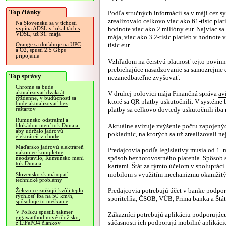
Top články
Podľa stručných informácií sa v máji cez s
zrealizovalo celkovo viac ako 61-tisíc plat
Na Slovensku sa v tichosti
hodnote viac ako 2 milióny eur. Najviac sa
vypína ADSL v lokalitách s
VDSL, už 31. mája
mája, viac ako 3.2-tisíc platieb v hodnote 
tisíc eur.
Orange sa doťahuje na UPC
a O2, spustí 2.5 Gbps
pripojenie
Vzhľadom na čerstvú platnosť tejto povinn
prebiehajúce nasadzovanie sa samozrejme d
Top správy
nezanedbateľne zvyšovať.
Chrome sa bude
aktualizovať dvakrát
V druhej polovici mája Finančná správa
av
týždenne, v budúcnosti sa
ktoré sa QR platby uskutočnili. V systéme 
bude aktualizovať bez
platby sa celkovo dovtedy uskutočnili iba 
reštartov
Rumunsko odstrelmi a
Aktuálne avizuje zvýšenie počtu zapojenýc
blokádou mení tok Dunaja,
aby udržalo jadrovú
pokladníc, na ktorých sa už zrealizovali ne
elektráreň v chode
Maďarsko jadrovú elektráreň
Predajcovia podľa legislatívy musia od 1.
nakoniec kompletne
spôsob bezhotovostného platenia. Spôsob 
neodstavilo, Rumunsko mení
tok Dunaja
kartami. Štát za týmto účelom v spolupráci 
mobilom s využitím mechanizmu okamžitých
Slovensko.sk má opäť
technické problémy
Predajcovia potrebujú účet v banke podporu
Železnice znižujú kvôli teplu
rýchlosť iba na 50 km/h,
sporiteľňa, ČSOB, VÚB, Prima banka a Štá
spôsobuje to meškanie
V Poľsku spustili takmer
Zákazníci potrebujú aplikáciu podporujúc
gigawatthodinové úložisko,
súčasnosti ich podporujú mobilné aplikáci
z LiFePO4 článkov