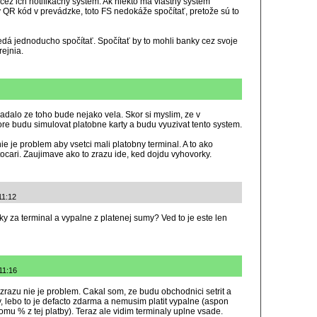
 cez ich notifikačný systém. Ak niekto má vlastný systém
QR kód v prevádzke, toto FS nedokáže spočítať, pretože sú to
nedá jednoducho spočítať. Spočítať by to mohli banky cez svoje
rejnia.
adalo ze toho bude nejako vela. Skor si myslim, ze v
ore budu simulovat platobne karty a budu vyuzivat tento system.
ie je problem aby vsetci mali platobny terminal. A to ako
otocari. Zaujimave ako to zrazu ide, ked dojdu vyhovorky.
11:12
tky za terminal a vypalne z platenej sumy? Ved to je este len
11:16
o zrazu nie je problem. Cakal som, ze budu obchodnici setrit a
 lebo to je defacto zdarma a nemusim platit vypalne (aspon
tomu % z tej platby). Teraz ale vidim terminaly uplne vsade.