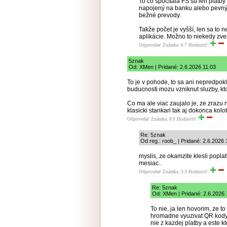
To čo spočítala FS sú len platby
napojený na banku alebo pevný 
bežné prevody.
Takže počet je vyšší, len sa to 
aplikácie. Možno to niekedy zve
Odpovedať
Známka: 6.7
Hodnotiť:
5znak
Od: XMen | Pridané: 2.6.2026 11:03
To je v pohode, to sa ani nepredpokl
buducnosti mozu vzniknut sluzby, kt
Co ma ale viac zaujalo je, ze zrazu n
klasicki stankari tak aj dokonca kol
Odpovedať
Známka: 8.0
Hodnotiť:
Re: 5znak
Od reg.: roob_ | Pridané: 2.6.2026 
myslis, ze okamzite klesli popla
mesiac..
Odpovedať
Známka: 3.3
Hodnotiť:
Re: 5znak
Od: XMen | Pridané: 2.6.2026 
To nie, ja len hovorim, ze t
hromadne vyuzivat QR kody,
nie z kazdej platby a este k