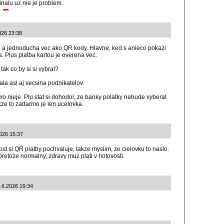
nalu uz nie je problem.
026 23:38
 a jednoducha vec ako QR kody. Hlavne, ked s anieco pokazi
 Plus platba kartou je overena vec.
tak co by si si vybral?
ala asi aj vecsina podnikatelov.
 nieje. Plu stat si dohodol, ze banky polatky nebude vyberat
kze to zadarmo je len ucelovka.
2026 15:37
st si QR platby pochvaluje, takze myslim, ze cielovku to naslo.
pretoze normalny, zdravy muz plati v hotovosti.
2.6.2026 19:34