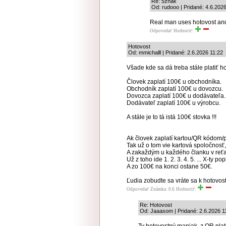
Re: 5znak
Od: rudooo | Pridané: 4.6.202
Real man uses hotovost and
Odpovedať
Hodnotiť:
Hotovost
Od: mmichalll | Pridané: 2.6.2026 11:22
Všade kde sa dá treba stále platiť h
Človek zaplatí 100€ u obchodníka.
Obchodník zaplatí 100€ u dovozcu.
Dovozca zaplatí 100€ u dodávateľa.
Dodávateľ zaplatí 100€ u výrobcu.
A stále je to tá istá 100€ stovka !!!
Ak človek zaplatí kartou/QR kódom
Tak už o tom vie kartová spoločnosť,
A zakaždým u každého članku v reťaz
Už z toho ide 1. 2. 3. 4. 5. ... X-ty p
A zo 100€ na konci ostane 50€.
Ľudia zobudte sa vráte sa k hotovosti
Odpovedať
Známka: 0.6
Hodnotiť:
Re: Hotovost
Od: Jaaasom | Pridané: 2.6.2026 1