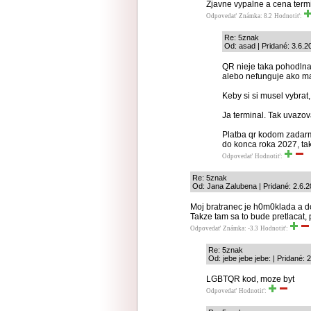
Zjavne vypalne a cena termi
Odpovedať
Známka: 8.2
Hodnotiť:
Re: 5znak
Od: asad | Pridané: 3.6.2
QR nieje taka pohodlna
alebo nefunguje ako ma.
Keby si si musel vybrat, 
Ja terminal. Tak uvazov
Platba qr kodom zadarmo
do konca roka 2027, ta
Odpovedať
Hodnotiť:
Re: 5znak
Od: Jana Zalubena | Pridané: 2.6.
Moj bratranec je h0m0klada a do
Takze tam sa to bude pretlacat, 
Odpovedať
Známka: -3.3
Hodnotiť:
Re: 5znak
Od: jebe jebe jebe: | Pridané: 
LGBTQR kod, moze byt
Odpovedať
Hodnotiť: