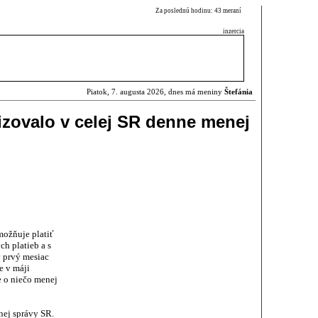
Za poslednú hodinu: 43 meraní
inzercia
Piatok, 7. augusta 2026, dnes má meniny
Štefánia
izovalo v celej SR denne menej
umožňuje platiť
h platieb a s
v prvý mesiac
e v máji
e o niečo menej
ej správy SR.