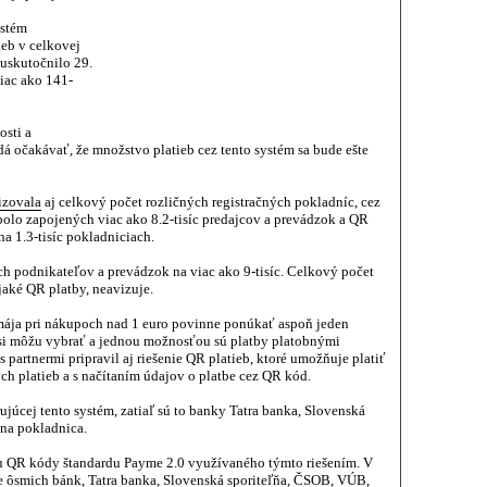
ystém
ieb v celkovej
 uskutočnilo 29.
viac ako 141-
osti a
á očakávať, že množstvo platieb cez tento systém sa bude ešte
izovala
aj celkový počet rozličných registračných pokladníc, cez
bolo zapojených viac ako 8.2-tisíc predajcov a prevádzok a QR
na 1.3-tisíc pokladniciach.
h podnikateľov a prevádzok na viac ako 9-tisíc. Celkový počet
jaké QR platby, neavizuje.
 mája pri nákupoch nad 1 euro povinne ponúkať aspoň jeden
si môžu vybrať a jednou možnosťou sú platby platobnými
s partnermi pripravil aj riešenie QR platieb, ktoré umožňuje platiť
 platieb a s načítaním údajov o platbe cez QR kód.
júcej tento systém, zatiaľ sú to banky Tatra banka, Slovenská
tna pokladnica.
u QR kódy štandardu Payme 2.0 využívaného týmto riešením. V
e ôsmich bánk, Tatra banka, Slovenská sporiteľňa, ČSOB, VÚB,