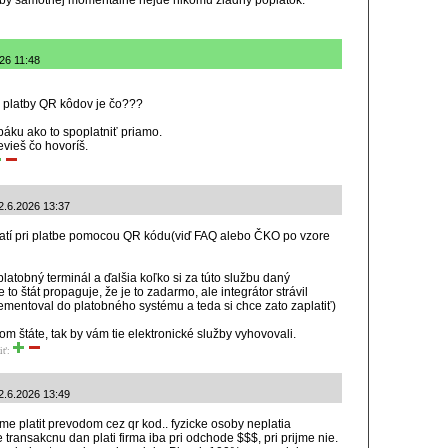
tby samotnej momentálne nejde nikomu žiadny poplatok.
026 11:48
 platby QR kôdov je čo???
páku ako to spoplatniť priamo.
vieš čo hovoríš.
2.6.2026 13:37
atí pri platbe pomocou QR kódu(viď FAQ alebo ČKO po vzore
platobný terminál a ďalšia koľko si za túto službu daný
 to štát propaguje, že je to zadarmo, ale integrátor strávil
ementoval do platobného systému a teda si chce zato zaplatiť)
om štáte, tak by vám tie elektronické služby vyhovovali.
iť:
 2.6.2026 13:49
rme platit prevodom cez qr kod.. fyzicke osoby neplatia
transakcnu dan plati firma iba pri odchode $$$, pri prijme nie.