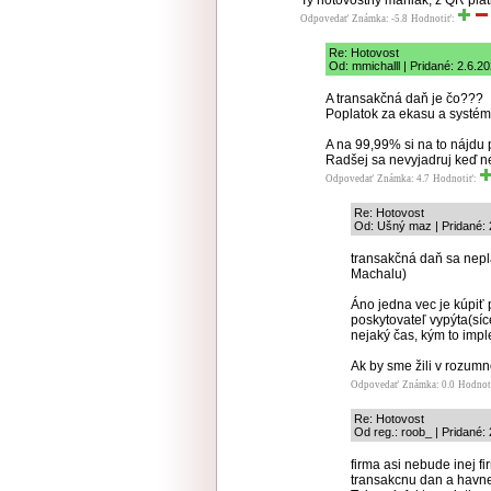
Ty hotovostný maniak, z QR pla
Odpovedať
Známka: -5.8
Hodnotiť:
Re: Hotovost
Od: mmichalll | Pridané: 2.6.2
A transakčná daň je čo???
Poplatok za ekasu a systém
A na 99,99% si na to nájdu 
Radšej sa nevyjadruj keď ne
Odpovedať
Známka: 4.7
Hodnotiť:
Re: Hotovost
Od: Ušný maz | Pridané: 
transakčná daň sa nepl
Machalu)
Áno jedna vec je kúpiť 
poskytovateľ vypýta(síce
nejaký čas, kým to impl
Ak by sme žili v rozumn
Odpovedať
Známka: 0.0
Hodnot
Re: Hotovost
Od reg.: roob_ | Pridané:
firma asi nebude inej fi
transakcnu dan a havne 