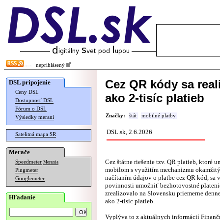
neprihlásený
Cez QR kódy sa real
DSL pripojenie
Ceny DSL
ako 2-tisíc platieb
Dostupnosť DSL
Fórum o DSL
Značky:
štát
mobilné platby
Výsledky meraní
DSL.sk, 2.6.2026
Satelitná mapa SR
Merače
Cez štátne riešenie tzv. QR platieb, ktoré 
Speedmeter
Merania
mobilom s využitím mechanizmu okamžitýc
Pingmeter
načítaním údajov o platbe cez QR kód, sa 
Googlemeter
povinnosti umožniť bezhotovostné plateni
zrealizovalo na Slovensku priemerne denn
Hľadanie
ako 2-tisíc platieb.
Vyplýva to z aktuálnych
informácií
Finančn