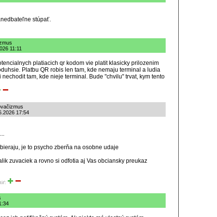
zanedbateľne stúpať.
izmus
2026 11:11
otencialnych platiacich qr kodom vie platit klasicky prilozenim
noduhsie. Platbu QR robis len tam, kde nemaju terminal a ludia
i nechodit tam, kde nieje terminal. Bude "chvilu" trvat, kym tento
ňovačizmus
.6.2026 17:54
..
zbieraju, je to psycho zberňa na osobne udaje
alik zuvaciek a rovno si odfotia aj Vas obciansky preukaz
tiť:
s
1:34