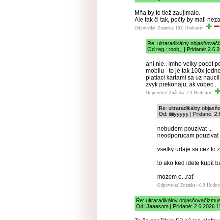
Mňa by to tiež zaujímalo.
Ale tak či tak, počty by mali ne
Odpovedať
Známka: 10.0
Hodnotiť:
Re: ultraradikálny objasňovač
Od reg.: roob_ | Pridané: 2.6.
ani nie.. imho velky pocet p
mobilu - to je tak 100x jed
platiaci kartami sa uz naucil
zvyk prekonaju, ak vobec..
Odpovedať
Známka: 7.3
Hodnotiť:
Re: ultraradikálny objas
Od: iiiiiyyyyy | Pridané: 2
nebudem pouzivat ...
neodporucam pouzivat .
vsetky udaje sa cez to 
to ako ked idete kupit b
mozem o...rať
Odpovedať
Známka: -0.9
Hodno
Re: ultraradikálny objasňovačizmu
Od: Jaaasom | Pridané: 2.6.2026 1