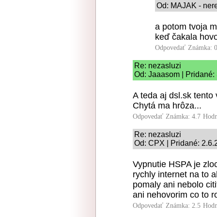
Od: MAJAK - nereg
a potom tvoja m
keď čakala hovo
Odpovedať
Známka: 0
Re: nezasluzi
Od: Jaaasom | Pridané:
A teda aj dsl.sk tent
Chytá ma hrôza...
Odpovedať
Známka: 4.7
Hodn
Re: nezasluzi
Od: CPX | Pridané: 2.6.
Vypnutie HSPA je zloc
rychly internet na to
pomaly ani nebolo cit
ani nehovorim co to r
Odpovedať
Známka: 2.5
Hodn