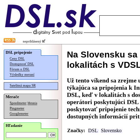
neprihlásený
Na Slovensku sa 
DSL pripojenie
Ceny DSL
lokalitách s VDSL
Dostupnosť DSL
Fórum o DSL
Výsledky meraní
Už tento víkend sa zrejme
Satelitná mapa SR
týkajúca sa pripojenia k I
DSL, keď v lokalitách s d
Merače
operátori poskytujúci DSL
Speedmeter
Merania
poskytovať pripojenie te
Pingmeter
Googlemeter
dostupných informácií pri
Hľadanie
Značky:
DSL
Slovensko