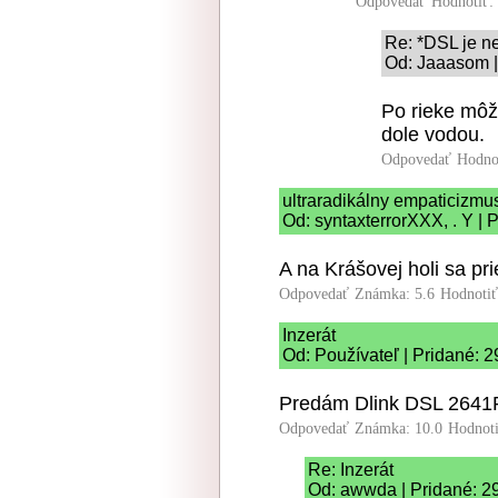
Odpovedať
Hodnotiť:
Re: *DSL je n
Od: Jaaasom |
Po rieke môž
dole vodou.
Odpovedať
Hodno
ultraradikálny empaticizmu
Od: syntaxterrorXXX, . Y | 
A na Krášovej holi sa pri
Odpovedať
Známka: 5.6
Hodnoti
Inzerát
Od: Používateľ | Pridané: 
Predám Dlink DSL 2641
Odpovedať
Známka: 10.0
Hodnot
Re: Inzerát
Od: awwda | Pridané: 2