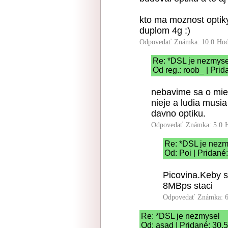
kto ma moznost optiky
duplom 4g :)
Odpovedať
Známka: 10.0
Hod
Re: *DSL je nezmyse
Od reg.: roob_ | Pri
nebavime sa o mies
nieje a ludia musi
davno optiku.
Odpovedať
Známka: 5.0
Re: *DSL je nezm
Od: Poi | Pridané
Picovina.Keby s
8MBps staci
Odpovedať
Známka: 6
Re: *DSL je nezmysel
Od: asad | Pridané: 30.