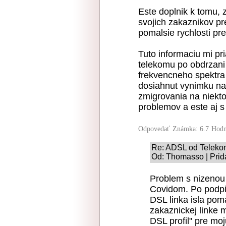
Este doplnik k tomu,
svojich zakaznikov p
pomalsie rychlosti pre
Tuto informaciu mi pri
telekomu po obdrzani
frekvencneho spektra 
dosiahnut vynimku na 
zmigrovania na niekt
problemov a este aj 
Odpovedať
Známka: 6.7
Hodn
Re: ADSL od Telek
Od: Thomasso | Prid
Problem s nizenou
Covidom. Po podpis
DSL linka isla pom
zakaznickej linke 
DSL profil" pre m