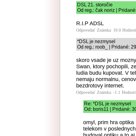
DSL 21. storočie
Od reg.: čak noriz | Pridan
R.I.P ADSL
Odpovedať
Známka: 10.0
Hodnot
*DSL je nezmysel
Od reg.: roob_ | Pridané: 2
skoro vsade je uz mozny
Swan, ktory pochopili, z
ludia budu kupovat. V te
nemaju normalnu, cenov
bezdrotovy internet.
Odpovedať
Známka: -1.1
Hodnoti
Re: *DSL je nezmysel
Od: boris11 | Pridané: 3
omyl, prim hra optika
telekom v poslednych
budoval optiku a to a