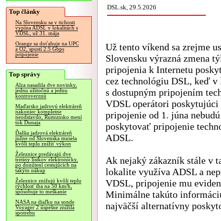
DSL.sk, 29.5.2026
Top články
Na Slovensku sa v tichosti
vypína ADSL v lokalitách s
VDSL, už 31. mája
Orange sa doťahuje na UPC
Už tento víkend sa zrejme u
a O2, spustí 2.5 Gbps
pripojenie
Slovensku výrazná zmena tý
pripojenia k Internetu posk
Top správy
cez technológiu DSL, keď v 
Alza nasadila dve novinky,
s dostupným pripojením tec
jednu užitočnú a jednu
kontroverznú
VDSL operátori poskytujúci
Maďarsko jadrovú elektráreň
nakoniec kompletne
pripojenie od 1. júna nebud
neodstavilo, Rumunsko mení
tok Dunaja
poskytovať pripojenie techn
Ďalšia jadrová elektráreň
ADSL.
južne od Slovenska musela
kvôli teplu znížiť výkon
Železnice predávajú dve
Ak nejaký zákazník stále v t
tretiny lístkov elektronicky,
po donútení cestujúcich na
lokalite využíva ADSL a nep
takýto nákup
VDSL, pripojenie mu evident
Železnice znižujú kvôli teplu
rýchlosť iba na 50 km/h,
spôsobuje to meškanie
Minimálne takúto informáci
NASA na diaľku na sonde
najväčší alternatívny posky
Voyager 2 úspešne znížila
spotrebu