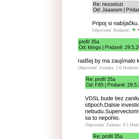
Re: nezasluzi
Od: Jaaasom | Prida
Pripoj si nabíjačku.
Odpovedať
Hodnotiť:
profil 35a
Od: klingo | Pridané: 29.5.
radšej by ma zaujímalo k
Odpovedať
Známka: 5.0
Hodnoti
Re: profil 35a
Od: F85 | Pridané: 29.5
VDSL bude tiez zanika
stlpoch.Dalsie invest
nebudu.Supervectorin
sa to nepohlo.
Odpovedať
Známka: 8.5
Hodn
Re: profil 35a