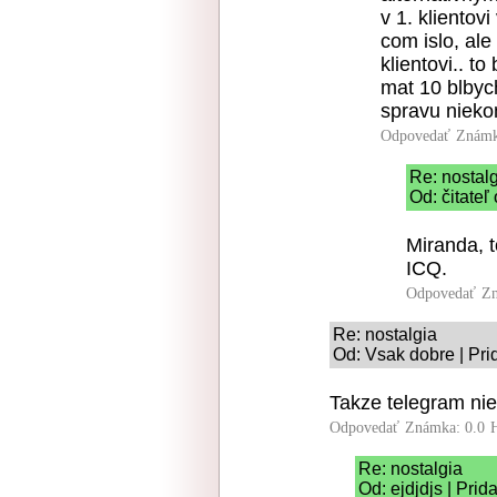
v 1. klientov
com islo, ale
klientovi.. t
mat 10 blbyc
spravu nieko
Odpovedať
Známk
Re: nostal
Od: čitateľ
Miranda, t
ICQ.
Odpovedať
Zn
Re: nostalgia
Od: Vsak dobre | Pri
Takze telegram nie 
Odpovedať
Známka: 0.0
Re: nostalgia
Od: ejdjdjs | Pri