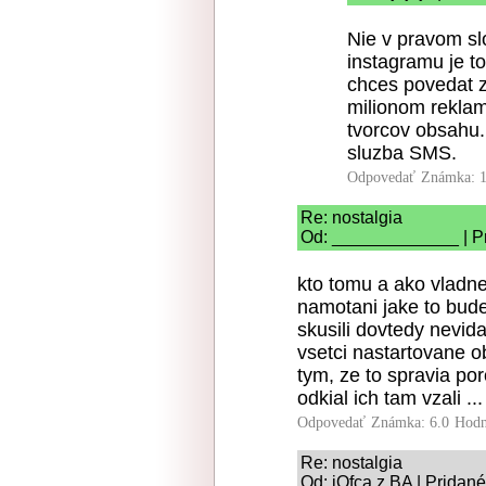
Nie v pravom sl
instagramu je to
chces povedat z
milionom reklam
tvorcov obsahu..
sluzba SMS.
Odpovedať
Známka: 1
Re: nostalgia
Od: _____________ | Pr
kto tomu a ako vladne
namotani jake to bude
skusili dovtedy nevid
vsetci nastartovane ob
tym, ze to spravia por
odkial ich tam vzali .
Odpovedať
Známka: 6.0
Hodn
Re: nostalgia
Od: iOfca z BA | Pridan