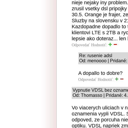
nieje nejaky iny problem.
zrusil vsetky dsl pripojky
30.5. Orange je frajer, z
Sluzby na slovensku v 21.
Kazdopadne dopadlo to t
klientovi LTE s 2TB a ry
lepsie ako doteraz... le
Odpovedať
Hodnotiť:
Re: rusenie adsl
Od: menoooo | Pridané:
A dopallo to dobre?
Odpovedať
Hodnotiť:
Vypnutie VDSL bez oznam
Od: Thomasso | Pridané: 4
Vo viacerych uliciach v
oznamenia vypli VDSL. Si
odpoved, ze porcuha nie 
optiku. VDSL napriek zm