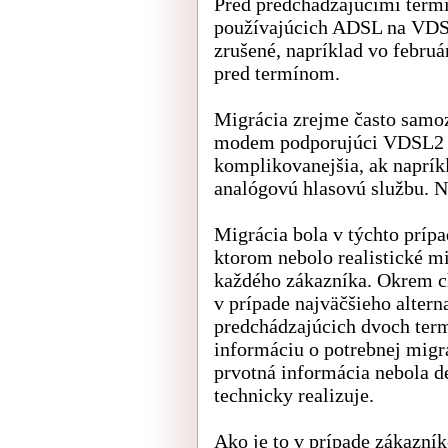
Pred predchádzajúcimi termí
používajúcich ADSL na VDSL
zrušené, napríklad vo februá
pred termínom.
Migrácia zrejme často sam
modem podporujúci VDSL2 a 
komplikovanejšia, ak naprík
analógovú hlasovú službu. N
Migrácia bola v týchto príp
ktorom nebolo realistické mi
každého zákazníka. Okrem c
v prípade najväčšieho alter
predchádzajúcich dvoch term
informáciu o potrebnej migr
prvotná informácia nebola de
technicky realizuje.
Ako je to v prípade zákazní