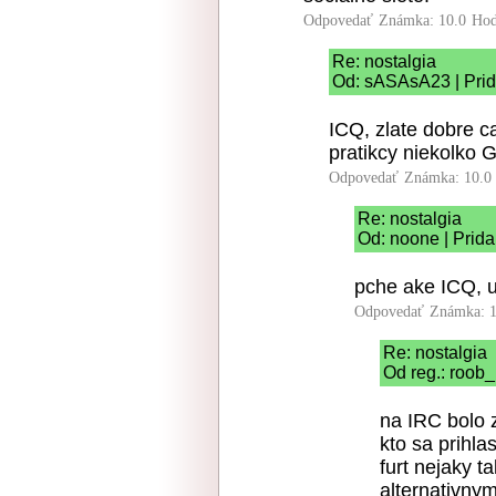
Odpovedať
Známka: 10.0
Hod
Re: nostalgia
Od: sASAsA23 | Prid
ICQ, zlate dobre c
pratikcy niekolko 
Odpovedať
Známka: 10.0
Re: nostalgia
Od: noone | Prida
pche ake ICQ, u
Odpovedať
Známka: 1
Re: nostalgia
Od reg.: roob_
na IRC bolo z
kto sa prihla
furt nejaky t
alternativnymi