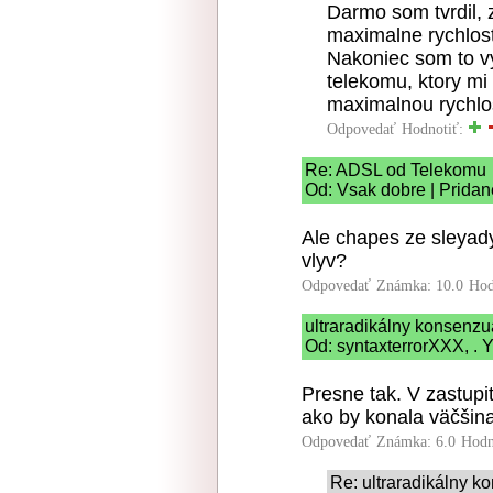
Darmo som tvrdil, 
maximalne rychlost
Nakoniec som to vy
telekomu, ktory mi 
maximalnou rychlo
Odpovedať
Hodnotiť:
Re: ADSL od Telekomu
Od: Vsak dobre | Pridan
Ale chapes ze sleyad
vlyv?
Odpovedať
Známka: 10.0
Hod
ultraradikálny konsenz
Od: syntaxterrorXXX, . Y
Presne tak. V zastupi
ako by konala väčšin
Odpovedať
Známka: 6.0
Hodn
Re: ultraradikálny 