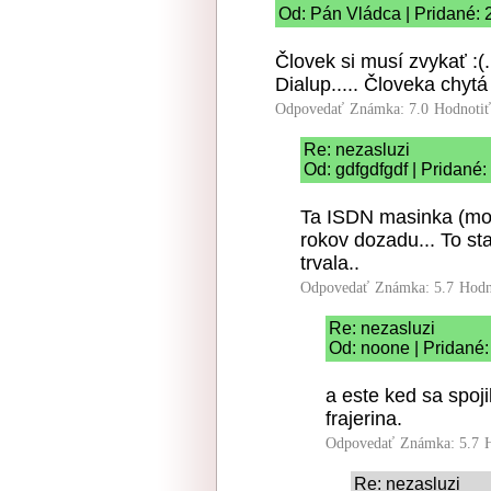
Od: Pán Vládca | Pridané: 
Človek si musí zvykať :(.
Dialup..... Človeka chytá
Odpovedať
Známka: 7.0
Hodnoti
Re: nezasluzi
Od: gdfgdfgdf | Pridané:
Ta ISDN masinka (mode
rokov dozadu... To s
trvala..
Odpovedať
Známka: 5.7
Hodn
Re: nezasluzi
Od: noone | Pridané:
a este ked sa spojil
frajerina.
Odpovedať
Známka: 5.7
Re: nezasluzi