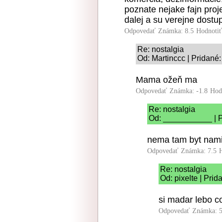
poznate nejake fajn proj
dalej a su verejne dostu
Odpovedať
Známka: 8.5
Hodnoti
Re: nostalgia
Od: Martinccc | Pridané
Mama ožeň ma
Odpovedať
Známka: -1.8
Hod
Re: nostalgia
Od: ___________ | P
nema tam byt nami
Odpovedať
Známka: 7.5
Re: nostalgia
Od: pixelte | Prid
si madar lebo c
Odpovedať
Známka: 5