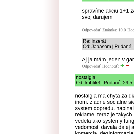
spravíme akciu 1+1 za
svoj darujem
Odpovedať
Známka: 10.0
Hod
Re: Inzerát
Od: Jaaasom | Pridané:
Aj ja mám jeden v gar
Odpovedať
Hodnotiť:
nostalgia
Od: truhlik3 | Pridané: 29.
nostalgia ma chyta za dia
inom. ziadne socialne sie
system dopredu, naplnal
reklame. teraz je takyc
vedela ako systemy fungu
vedomosti davala dalej a
komercia, dezinformacie,