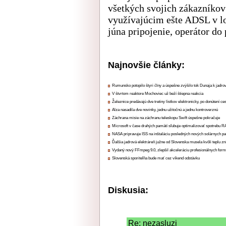
všetkých svojich zákazníko
využívajúcim ešte ADSL v l
júna pripojenie, operátor do
Najnovšie články:
Rumunsko potopilo štyri člny a úspešne zvýšilo tok Dunaja k jadrov
V štvrtom reaktore Mochoviec už beží štiepna reakcia
Železnice predávajú dve tretiny lístkov elektronicky, po donútení ce
Alza nasadila dve novinky, jednu užitočnú a jednu kontroverznú
Záchrana misie na záchranu teleskopu Swift úspešne pokračuje
Microsoft v čase drahých pamätí sľubuje optimalizovať spotrebu
NASA pripravuje ISS na inštaláciu posledných nových solárnych p
Ďalšia jadrová elektráreň južne od Slovenska musela kvôli teplu zn
Vydaný nový FFmpeg 9.0, zlepšil akceleráciu profesionálnych form
Slovenská sporiteľňa bude mať cez víkend odstávku
Diskusia:
Re: nezasluzi