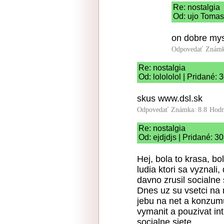
Re: nostalgia
Od: ujo Tomas 
on dobre mys
Odpovedať
Známk
Re: nostalgia
Od: lolololol | Pridané:
skus www.dsl.sk
Odpovedať
Známka: 8.8
Hodn
Re: nostalgia
Od: ejdjdjs | Pridané: 3
Hej, bola to krasa, bo
ludia ktori sa vyznali
davno zrusil socialne
Dnes uz su vsetci na ne
jebu na net a konzumu
vymanit a pouzivat in
socialne siete.