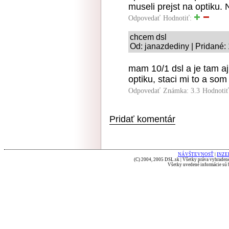
museli prejst na optiku.
Odpovedať
Hodnotiť:
chcem dsl
Od: janazdediny | Pridané:
mam 10/1 dsl a je tam aj
optiku, staci mi to a so
Odpovedať
Známka: 3.3
Hodnoti
Pridať komentár
NÁVŠTEVNOSŤ
|
INZE
(C) 2004, 2005 DSL.sk | Všetky práva vyhradené
Všetky uvedené informácie sú b