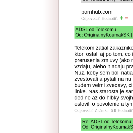
pornhub.com
Odpovedať
Hodnotiť:
ADSL od Telekomu
Od: OriginalnyKoumakSK | 
Telekom zatial zakaznik
ktori ostali aj po tom, c
prerusenia zmluvy (ako m
vzdaju, alebo hladaju pra
Nuz, keby sem boli natiah
zvestovali a pytali na nu
budem velmi zvedavy, ci
linke. Nas starosta je s
dedine az do hlbky svojh
oslovili o povolenie a tym
Odpovedať
Známka: 6.0
Hodnoti
Re: ADSL od Telekomu
Od: OriginalnyKoumakSK