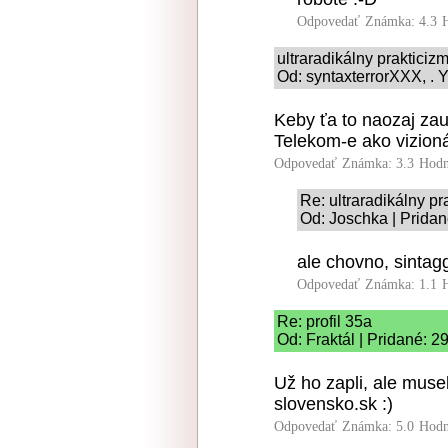
Odpovedať
Známka: 4.3
ultraradikálny prakticiz
Od: syntaxterrorXXX, . Y
Keby ťa to naozaj zau
Telekom-e ako vizioná
Odpovedať
Známka: 3.3
Hodn
Re: ultraradikálny pr
Od: Joschka | Pridan
ale chovno, sintagg
Odpovedať
Známka: 1.1
Re: profil 35a
Od: Fraktál | Pridané: 2
Už ho zapli, ale muse
slovensko.sk :)
Odpovedať
Známka: 5.0
Hodn