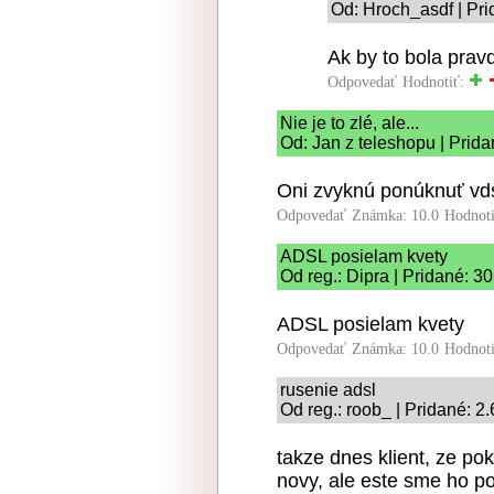
Od: Hroch_asdf | Pri
Ak by to bola pravd
Odpovedať
Hodnotiť:
Nie je to zlé, ale...
Od: Jan z teleshopu | Prid
Oni zvyknú ponúknuť vdsl
Odpovedať
Známka: 10.0
Hodnot
ADSL posielam kvety
Od reg.: Dipra | Pridané: 3
ADSL posielam kvety
Odpovedať
Známka: 10.0
Hodnot
rusenie adsl
Od reg.: roob_ | Pridané: 2
takze dnes klient, ze po
novy, ale este sme ho po