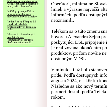
Súd zakázal samojazdiacim
Operátori, minimálne Slova
Google taxíkom dobíjanie v
noci, rušili obyvateľov
liniek a výrazne najväčší al
NASA pripravuje ISS na
informáciu podľa dostupných
inštaláciu posledných
nových solárnych panelov
neoznámili.
Vydaný nový FFmpeg 9.0,
zlepšil akceleráciu
profesionálnych formátov
videa
Telekom sa o túto zmenu sna
Microsoft v čase drahých
hovorcu Alexandra Sejnu pre
pamätí sľubuje
optimalizovať spotrebu
poskytujúci DSL pripojenie 
RAM vo Windows 11
je realizovaná ukončením p
produktov, pričom novšie n
dostupným VDSL.
V minulosti už bolo stanove
príde. Podľa dostupných inf
augusta 2024, neskôr ku kon
Následne sa ako nový termín
partneri dostali podľa Tele
rokom.