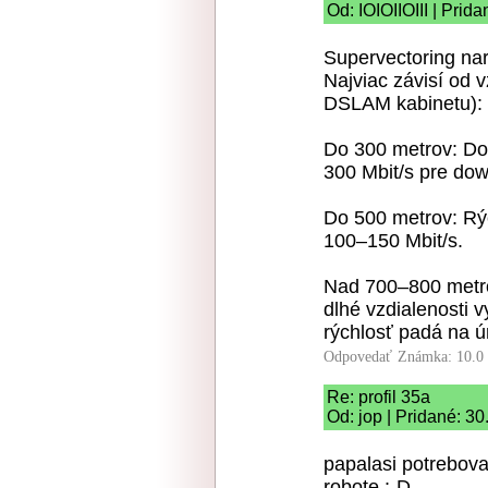
Od: IOIOIIOIII | Prid
Supervectoring nar
Najviac závisí od 
DSLAM kabinetu):
Do 300 metrov: Do
300 Mbit/s pre dow
Do 500 metrov: Rýc
100–150 Mbit/s.
Nad 700–800 metro
dlhé vzdialenosti 
rýchlosť padá na 
Odpovedať
Známka: 10.0
Re: profil 35a
Od: jop | Pridané: 3
papalasi potrebova
robote :-D