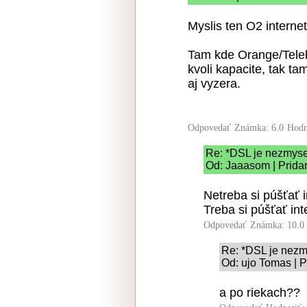
Myslis ten O2 interne
Tam kde Orange/Telek
kvoli kapacite, tak ta
aj vyzera.
Odpovedať
Známka: 6.0
Hodn
Re: *DSL je nezmyse
Od: Jaaasom | Prida
Netreba si púšťať 
Treba si púšťať in
Odpovedať
Známka: 10.0
Re: *DSL je nezm
Od: ujo Tomas | P
a po riekach??